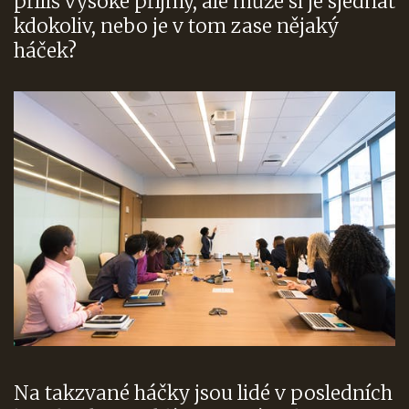
příliš vysoké příjmy, ale může si je sjednat
kdokoliv, nebo je v tom zase nějaký
háček?
Na takzvané háčky jsou lidé v posledních