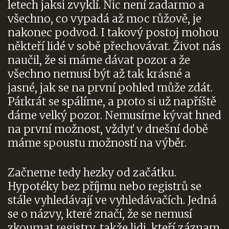
letech jaksi zvyklí. Nic není zadarmo a
všechno, co vypadá až moc růžově, je
nakonec podvod. I takový postoj mohou
někteří lidé v sobě přechovávat. Život nás
naučil, že si máme dávat pozor a že
všechno nemusí být až tak krásné a
jasné, jak se na první pohled může zdát.
Párkrát se spálíme, a proto si už napříště
dáme velký pozor. Nemusíme kývat hned
na první možnost, vždyť v dnešní době
máme spoustu možností na výběr.
Začneme tedy hezky od začátku.
Hypotéky bez příjmu nebo registrů se
stále vyhledávají ve vyhledávačích. Jedná
se o názvy, které značí, že se nemusí
zkoumat registry, takže lidi, kteří záznam