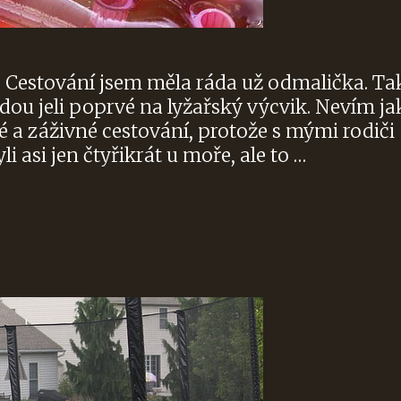
. Cestování jsem měla ráda už odmalička. Ta
ídou jeli poprvé na lyžařský výcvik. Nevím ja
lké a záživné cestování, protože s mými rodiči
i asi jen čtyřikrát u moře, ale to …