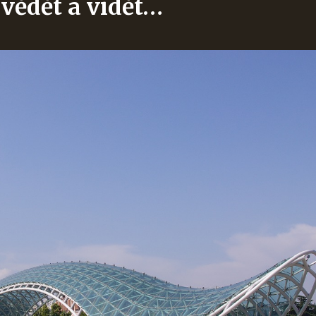
 vědět a vidět…