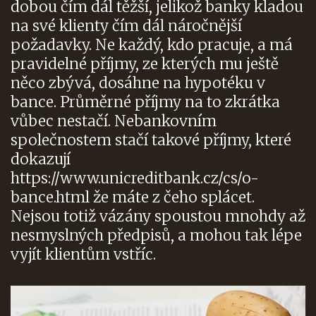
dobou čím dál těžší, jelikož banky kladou
na své klienty čím dál náročnější
požadavky. Ne každý, kdo pracuje, a má
pravidelné příjmy, ze kterých mu ještě
něco zbývá, dosáhne na hypotéku v
bance. Průměrné příjmy na to zkrátka
vůbec nestačí. Nebankovním
společnostem stačí takové příjmy, které
dokazují
https://www.unicreditbank.cz/cs/o-
bance.html
že máte z čeho splácet.
Nejsou totiž vázány spoustou mnohdy až
nesmyslných předpisů, a mohou tak lépe
vyjít klientům vstříc.