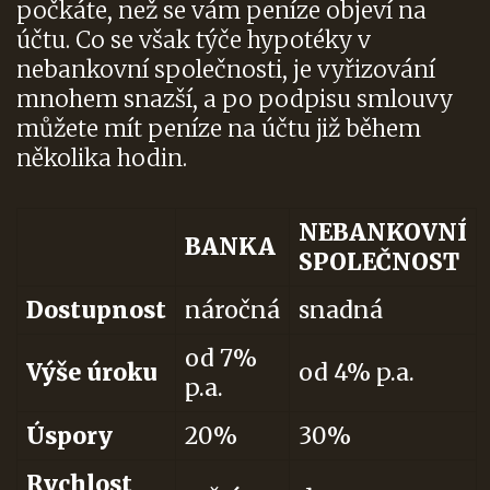
počkáte, než se vám peníze objeví na
účtu. Co se však týče hypotéky v
nebankovní společnosti, je vyřizování
mnohem snazší, a po podpisu smlouvy
můžete mít peníze na účtu již během
několika hodin.
NEBANKOVNÍ
BANKA
SPOLEČNOST
Dostupnost
náročná
snadná
od 7%
Výše úroku
od 4% p.a.
p.a.
Úspory
20%
30%
Rychlost