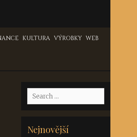
NANCE
KULTURA
VÝROBKY
WEB
Search
for:
Nejnovější